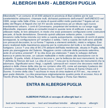
ALBERGHI BARI - ALBERGHI PUGLIA
Alberobello ? un comune di 10.930 abitanti in provincia di Bari celebre per le sue
caratteristiche abitazioni, chiamate trulli, dichiarati patrimonio dell'umanit? dell'UNESCO nel
1996, sorge nella Valle d'Itria. La storia di questi edifici molto particolari ? legata ad un
editto del Regno di Napoli che nel XV secolo sottoponeva ad un tributo ogni nuovo
insediamento urbano. I conti di Conversano, proprietari del territorio su cui sorge oggi
Alberobello, imposero allora ai contadini inviati in queste terre di edificare a secco, senza
utilizzare malta, le loro abitazioni, in modo che esse potessero configurarsi come costruzioni
precarie, di facile demolizione. Dovendo quindi utilizzare soltanto pietre, i contadini
trovarono nella forma rotonda con tetto a cupola autoportante, composto di cerchi di pietre
sovrapposti, la configurazione pi? semplice e solida. I tetti a cupola dei trulli sono abbelliti
con pinnacoli decorativi, la cui forma ? ispirata a elementi simbolici, mistici e religiosi. Essi
erano realizzati dalla maestranza assunta per la costruzione del trullo e ne identificavano
l'artigiano. Lecce ? una citta di 94.178 abitanti dell'Italia meridionale, situata in Puglia, nella
parte piu pianeggiante del Salento. Maggiore centro culturale della penisola salentina,
sede di un'antica universit?. E' la citta dove piu elaborato ? stato lo sviluppo dell'arte
barocca in pietra leccese, un calcare malleabile e molto adatto alla lavorazione con lo
scalpello. Si parla, infatti, di barocco leccese e, per la bellezza dei suoi monumenti, la citta
? definita la Firenze del sud. La citta di Lecce ? nota per la ricchezza dei monumenti che la
adornano. Significativi sono i fregi, i capitelli, i pinnacoli ed i rosoni che decorano molti dei
palazzi e delle chiese della citta (se ne contano oltre 40), come ad esempio il palazzo dei
Celestini e l'adiacente Basilica di Santa Croce, nonch? la chiesa di Santa Chiara ed il
Duomo. Il centro della citta ? racchiuso in mura di cinta risalenti al XVI sec., ma ormai in
gran parte distrutte. La citta presentava originariamente quattro porte di accesso: Arco di
Trionfo (Porta Napoli), Porta Rudiae, Porta San Biagio e Porta San Martino.
ENTRA IN ALBERGHI PUGLIA
ALBERGHI PUGLIA si occupa di alberghi bari e:
bed and breakfast taranto
bed and breakfast brindisi
alberghi lecce
alberghi
brindisi
hotel brindisi
hotel lecce
bed and breakfast lecce
alberghi bari